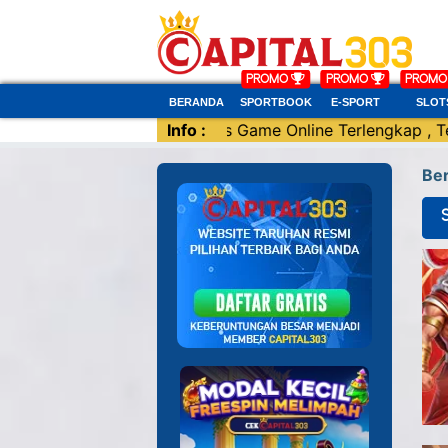
PROMO
PROMO
PROM
BERANDA
SPORTBOOK
E-SPORT
SLOT
ame Online Terlengkap , Terbaik & Terpercaya di Indon
Info :
Be