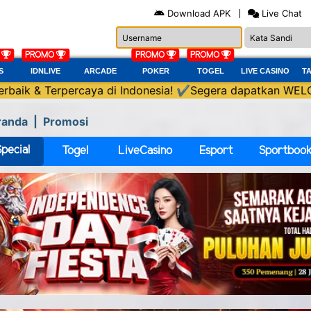
Download APK
Live Chat
O
PROMO
PROMO
PROMO
S
IDNLIVE
ARCADE
POKER
TOGEL
LIVE CASINO
T
esia! ✔️Segera dapatkan WELCOME BONUS Rp. 30.000, PRO
randa
Promosi
Special
Togel
LiveCasino
Esport
Sportboo