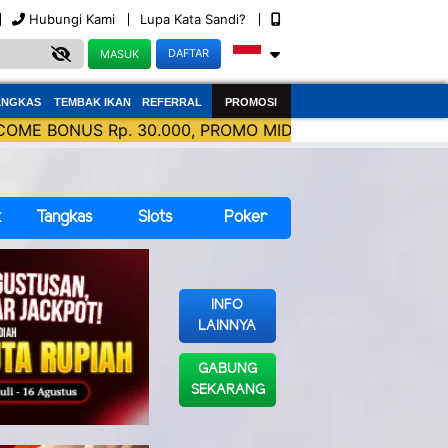
Hubungi Kami
Lupa Kata Sandi?
DAFTAR
ANGKAS
TEMBAK IKAN
REFERRAL
PROMOSI
MO MIDNIGHT CUAN,, EVENT MIX PARLAY,dan BONUS WIN STR
k
Tangkas
Slots
Poker
INFO
LAINNYA
GABUNG
SEKARANG