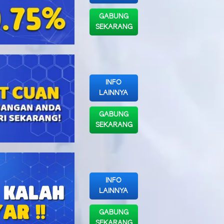
GABUNG
SEKARANG
INFO
LAINNYA
GABUNG
SEKARANG
INFO
LAINNYA
GABUNG
SEKARANG