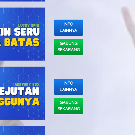
INFO
LAINNYA
GABUNG
SEKARANG
INFO
LAINNYA
GABUNG
SEKARANG