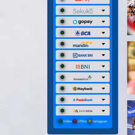
Online
Offline
Gangguan