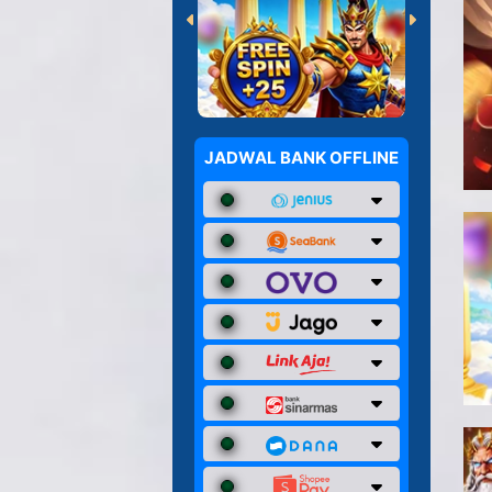
JADWAL BANK OFFLINE