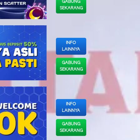
GABUNG
SEKARANG
INFO
LAINNYA
GABUNG
SEKARANG
INFO
LAINNYA
GABUNG
SEKARANG