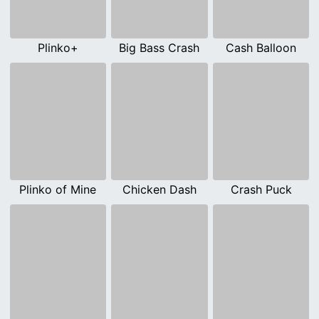
Plinko+
Big Bass Crash
Cash Balloon
Plinko of Mine
Chicken Dash
Crash Puck