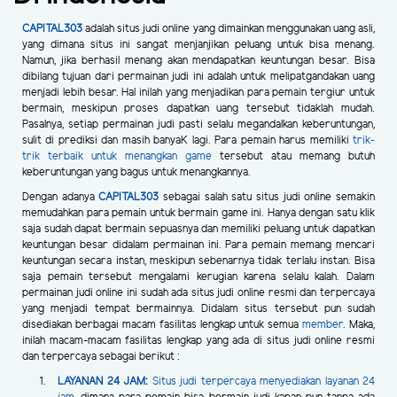
CAPITAL303
adalah situs judi online yang dimainkan menggunakan uang asli,
yang dimana situs ini sangat menjanjikan peluang untuk bisa menang.
Namun, jika berhasil menang akan mendapatkan keuntungan besar. Bisa
dibilang tujuan dari permainan judi ini adalah untuk melipatgandakan uang
menjadi lebih besar. Hal inilah yang menjadikan para pemain tergiur untuk
bermain, meskipun proses dapatkan uang tersebut tidaklah mudah.
Pasalnya, setiap permainan judi pasti selalu megandalkan keberuntungan,
sulit di prediksi dan masih banyaK lagi. Para pemain harus memiliki
trik-
trik terbaik untuk menangkan game
tersebut atau memang butuh
keberuntungan yang bagus untuk menangkannya.
Dengan adanya
CAPITAL303
sebagai salah satu situs judi online semakin
memudahkan para pemain untuk bermain game ini. Hanya dengan satu klik
saja sudah dapat bermain sepuasnya dan memiliki peluang untuk dapatkan
keuntungan besar didalam permainan ini. Para pemain memang mencari
keuntungan secara instan, meskipun sebenarnya tidak terlalu instan. Bisa
saja pemain tersebut mengalami kerugian karena selalu kalah. Dalam
permainan judi online ini sudah ada situs judi online resmi dan terpercaya
yang menjadi tempat bermainnya. Didalam situs tersebut pun sudah
disediakan berbagai macam fasilitas lengkap untuk semua
member
. Maka,
inilah macam-macam fasilitas lengkap yang ada di situs judi online resmi
dan terpercaya sebagai berikut :
LAYANAN 24 JAM
:
Situs judi terpercaya menyediakan layanan 24