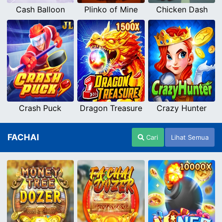
Cash Balloon
Plinko of Mine
Chicken Dash
Crash Puck
Dragon Treasure
Crazy Hunter
FACHAI
Cari
Lihat Semua