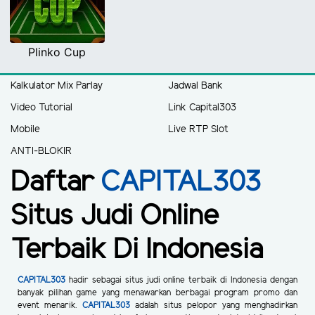
Plinko Cup
Kalkulator Mix Parlay
Jadwal Bank
Video Tutorial
Link Capital303
Mobile
Live RTP Slot
ANTI-BLOKIR
Daftar
CAPITAL303
Situs Judi Online
Terbaik Di Indonesia
CAPITAL303
hadir sebagai situs judi online terbaik di Indonesia dengan
banyak pilihan game yang menawarkan berbagai program promo dan
event menarik.
CAPITAL303
adalah situs pelopor yang menghadirkan