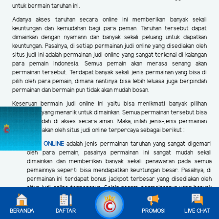
untuk bermain taruhan ini.
Adanya akses taruhan secara online ini memberikan banyak sekali
keuntungan dan kemudahan bagi para peman. Taruhan tersebut dapat
dimainkan dengan nyamann dan banyak sekali peluang untuk dapatkan
keuntungan. Pasalnya, di setiap permainan judi online yang disediakan oleh
situs judi ini adalah permainan judi online yang sangat terkenal di kalangan
para pemain Indonesia. Semua pemain akan merasa senang akan
permainan tersebut. Terdapat banyak sekali jenis permainan yang bisa di
pilih oleh para pemain, dimana nantinya bisa lebih leluasa juga berpindah
permainan dan bermain pun tidak akan mudah bosan.
Keseruan bermain judi online ini yaitu bisa menikmati banyak pilihan
permainan yang menarik untuk dimainkan. Semua permainan tersebut bisa
dengan mudah di akses secara aman. Maka, inilah jenis-jenis permainan
yang disediakan oleh situs judi online terpercaya sebagai berikut :
SLOT ONLINE
adalah jenis permainan taruhan yang sangat digemari
oleh para pemain, pasalnya permainan ini sangat mudah sekali
dimainkan dan memberikan banyak sekali penawaran pada semua
pemainnya seperti bisa mendapatkan keuntungan besar. Pasalnya, di
permainan ini terdapat bonus jackpot terbesar yang disediakan oleh
situs judi online terpercaya. Selain ragam permainannya yang banyak
sudah didukung juga oleh provider slot online handal dan berkualitas
yaitu :
BERANDA
DAFTAR
PROMOSI
LIVE CHAT