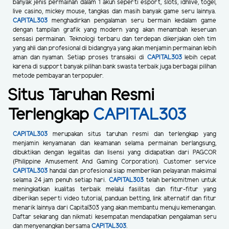
banyak jenis permainan dalam 1 akun seperti esport, slots, idnlive, togel,
live casino, mickey mouse, tangkas dan masih banyak game seru lainnya.
CAPITAL303
menghadirkan pengalaman seru bermain kedalam game
dengan tampilan grafik yang modern yang akan menambah keseruan
sensasi permainan. Teknologi terbaru dan terdepan dikerjakan oleh tim
yang ahli dan profesional di bidangnya yang akan menjamin permainan lebih
aman dan nyaman. Setiap proses transaksi di
CAPITAL303
lebih cepat
karena di support banyak pilihan bank swasta terbaik juga berbagai pilihan
metode pembayaran terpopuler.
Situs Taruhan Resmi
Terlengkap
CAPITAL303
CAPITAL303
merupakan situs taruhan resmi dan terlengkap yang
menjamin kenyamanan dan keamanan selama permainan berlangsung,
dibuktikan dengan legalitas dan lisensi yang didapatkan dari PAGCOR
(Philippine Amusement And Gaming Corporation). Customer service
CAPITAL303
handal dan profesional siap memberikan pelayanan maksimal
selama 24 jam penuh setiap hari.
CAPITAL303
telah berkomitmen untuk
meningkatkan kualitas terbaik melalui fasilitas dan fitur-fitur yang
diberikan seperti video tutorial, panduan betting, link alternatif dan fitur
menarik lainnya dari Capital303 yang akan membantu menuju kemenangan.
Daftar sekarang dan nikmati kesempatan mendapatkan pengalaman seru
dan menyenangkan bersama
CAPITAL303
.