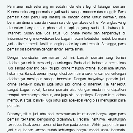
Permainan judi sekarang ini sudah mulai eksis lagi di kalangan pemain.
Karena, sekarang permainan judi sudah sangat modern dan canggih. Para
pemain tidak perlu lagi datang ke bandar darat untuk bermain, bisa
bermain dimana saja dan kapan saja dengan akses online. Perangkat yang
digunakan hanya smartphone atau laptop yang sudah terhubung ke
internet. Sudah ada juga situs judi online resmi dan terpercaya di
Indonesia yang menyediakan berbagai macam kebutuhan untuk bermain
judi online, seperti fasilitas lengkap dan layanan terbaik. Sehingga, para
pemain bisa bermain dengan lancar serta aman.
Dengan perubahan permainan judi ini, banyak pemain yang terjun
didalamnya untuk mencari peruntungan. Padahal di Indonesia permainan
judi sangat dilarang baik itu judi online maupun offline, sudah ada aturan
hukumnya. Banyak pemain yang nekad bermain untuk mencari peruntungan
didalamnya meskipun sangat beresiko. Dengan banyaknya pemain judi
online, semakin banyak juga situs judi online di internet. Hal tersebut
sangat bagus sekali, karena pemain bisa dengan mudah mendapatkan
tempat bermainnya. Namun, ada juga sisi negatifnya. Dengan kemudahan
membuat situs, banyak juga situs judi abal-abal yang bisa merugikan para
pemain.
Biasanya, situs judi abal-abal menawarkan keuntungan banyak agar para
pemain tertarik bergabung didalamnya. Padahal nantinya, keuntungan
tersebut tidak benar-benar di berikan pada pemain. Akhirnya, pemain pun
jadi rugi besar karena sudah kehilangan banyak modal untuk bermain.