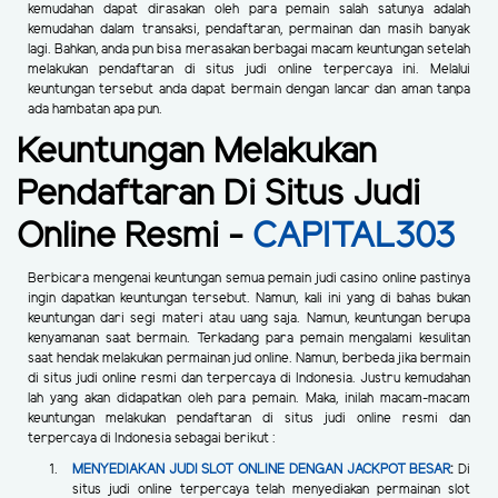
kemudahan dapat dirasakan oleh para pemain salah satunya adalah
kemudahan dalam transaksi, pendaftaran, permainan dan masih banyak
lagi. Bahkan, anda pun bisa merasakan berbagai macam keuntungan setelah
melakukan pendaftaran di situs judi online terpercaya ini. Melalui
keuntungan tersebut anda dapat bermain dengan lancar dan aman tanpa
ada hambatan apa pun.
Keuntungan Melakukan
Pendaftaran Di Situs Judi
Online Resmi -
CAPITAL303
Berbicara mengenai keuntungan semua pemain judi casino online pastinya
ingin dapatkan keuntungan tersebut. Namun, kali ini yang di bahas bukan
keuntungan dari segi materi atau uang saja. Namun, keuntungan berupa
kenyamanan saat bermain. Terkadang para pemain mengalami kesulitan
saat hendak melakukan permainan jud online. Namun, berbeda jika bermain
di situs judi online resmi dan terpercaya di Indonesia. Justru kemudahan
lah yang akan didapatkan oleh para pemain. Maka, inilah macam-macam
keuntungan melakukan pendaftaran di situs judi online resmi dan
terpercaya di Indonesia sebagai berikut :
MENYEDIAKAN JUDI SLOT ONLINE DENGAN JACKPOT BESAR
:
Di
situs judi online terpercaya telah menyediakan permainan slot