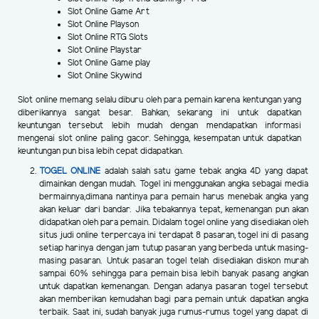
Slot Online Game Art
Slot Online Playson
Slot Online RTG Slots
Slot Online Playstar
Slot Online Game play
Slot Online Skywind
Slot online memang selalu diburu oleh para pemain karena kentungan yang
diberikannya sangat besar. Bahkan, sekarang ini untuk dapatkan
keuntungan tersebut lebih mudah dengan mendapatkan informasi
mengenai slot online paling gacor. Sehingga, kesempatan untuk dapatkan
keuntungan pun bisa lebih cepat didapatkan.
TOGEL ONLINE
adalah salah satu game tebak angka 4D yang dapat
dimainkan dengan mudah. Togel ini menggunakan angka sebagai media
bermainnya,dimana nantinya para pemain harus menebak angka yang
akan keluar dari bandar. Jika tebakannya tepat, kemenangan pun akan
didapatkan oleh para pemain. Didalam togel online yang disediakan oleh
situs judi online terpercaya ini terdapat 8 pasaran, togel ini di pasang
setiap harinya dengan jam tutup pasaran yang berbeda untuk masing-
masing pasaran. Untuk pasaran togel telah disediakan diskon murah
sampai 60% sehingga para pemain bisa lebih banyak pasang angkan
untuk dapatkan kemenangan. Dengan adanya pasaran togel tersebut
akan memberikan kemudahan bagi para pemain untuk dapatkan angka
terbaik. Saat ini, sudah banyak juga rumus-rumus togel yang dapat di