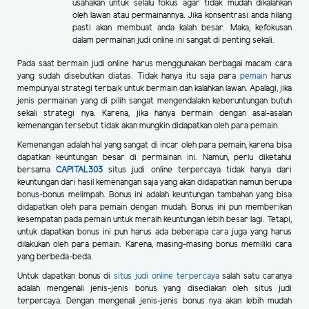
usahakan untuk selalu fokus agar tidak mudah dikalahkan
oleh lawan atau permainannya. Jika konsentrasi anda hilang
pasti akan membuat anda kalah besar. Maka, kefokusan
dalam permainan judi online ini sangat di penting sekali.
Pada saat bermain judi online harus menggunakan berbagai macam cara
yang sudah disebutkan diatas. Tidak hanya itu saja para
pemain
harus
mempunyai strategi terbaik untuk bermain dan kalahkan lawan. Apalagi, jika
jenis permainan yang di pilih sangat mengendalakn keberuntungan butuh
sekali strategi nya. Karena, jika hanya bermain dengan asal-asalan
kemenangan tersebut tidak akan mungkin didapatkan oleh para pemain.
Kemenangan adalah hal yang sangat di incar oleh para pemain, karena bisa
dapatkan keuntungan besar di permainan ini. Namun, perlu diketahui
bersama
CAPITAL303
situs judi online terpercaya tidak hanya dari
keuntungan dari hasil kemenangan saja yang akan didapatkan namun berupa
bonus-bonus melimpah. Bonus ini adalah keuntungan tambahan yang bisa
didapatkan oleh para pemain dengan mudah. Bonus ini pun memberikan
kesempatan pada pemain untuk meraih keuntungan lebih besar lagi. Tetapi,
untuk dapatkan bonus ini pun harus ada beberapa cara juga yang harus
dilakukan oleh para pemain. Karena, masing-masing bonus memiliki cara
yang berbeda-beda.
Untuk dapatkan bonus di
situs judi online terpercaya
salah satu caranya
adalah mengenali jenis-jenis bonus yang disediakan oleh situs judi
terpercaya. Dengan mengenali jenis-jenis bonus nya akan lebih mudah