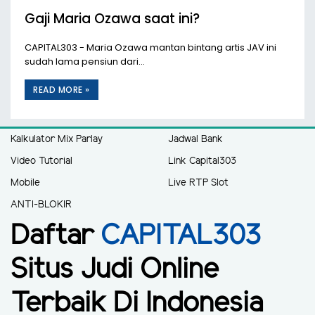
Kalkulator Mix Parlay
Jadwal Bank
Video Tutorial
Link Capital303
Mobile
Live RTP Slot
ANTI-BLOKIR
Daftar
CAPITAL303
Situs Judi Online
Terbaik Di Indonesia