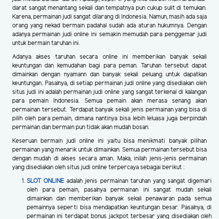
darat sangat menantang sekali dan tempatnya pun cukup sulit di temukan.
Karena, permainan judi sangat dilarang di Indonesia. Namun, masih ada saja
orang yang nekad bermain padahal sudah ada aturan hukumnya. Dengan
adanya permainan judi online ini semakin memudah para penggemar judi
untuk bermain taruhan ini.
Adanya akses taruhan secara online ini memberikan banyak sekali
keuntungan dan kemudahan bagi para peman. Taruhan tersebut dapat
dimainkan dengan nyamann dan banyak sekali peluang untuk dapatkan
keuntungan. Pasalnya, di setiap permainan judi online yang disediakan oleh
situs judi ini adalah permainan judi online yang sangat terkenal di kalangan
para pemain Indonesia. Semua pemain akan merasa senang akan
permainan tersebut. Terdapat banyak sekali jenis permainan yang bisa di
pilih oleh para pemain, dimana nantinya bisa lebih leluasa juga berpindah
permainan dan bermain pun tidak akan mudah bosan.
Keseruan bermain judi online ini yaitu bisa menikmati banyak pilihan
permainan yang menarik untuk dimainkan. Semua permainan tersebut bisa
dengan mudah di akses secara aman. Maka, inilah jenis-jenis permainan
yang disediakan oleh situs judi online terpercaya sebagai berikut :
SLOT ONLINE
adalah jenis permainan taruhan yang sangat digemari
oleh para pemain, pasalnya permainan ini sangat mudah sekali
dimainkan dan memberikan banyak sekali penawaran pada semua
pemainnya seperti bisa mendapatkan keuntungan besar. Pasalnya, di
permainan ini terdapat bonus jackpot terbesar yang disediakan oleh