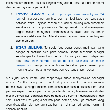
inilah macam-macam fasilitas lengkap yang ada di situs judi online resmi
dan terpercaya sebagai berikut :
LAYANAN 24 JAM
:
Situs judi terpercaya menyediakan layanan 24
jam
, dimana para pemain bisa bermain judi kapan pun tanpa ada
batasan wakt. Layanan tersebut sudah di dukung oleh customer
service ramah dan profesional. Setiap pemain dapat menanyakan
segala macam mengenai permainan atau situs pada customer
service melalui live chat. Mereka akan mejawab semua pertanyaan
dari member.
BONUS MELIMPAH
:
Tersedia juga bonus-bonus melimpah yang
sangat di nantikan oleh para pemain. Bonus tersebut sebagai
keuntungan tambahan bagi pemain. Bonus yang akan didapatkan
ada
bonus new member, bonus deposit, cashback dan masih
banyak lagi
. Dengan adanya bonus tersebut, para pemain pun
memiliki kesempatan untuk dapatkan keuntungan lebih besar.
Situs judi online resmi dan terpercaya sudah menyediakan berbagai
macam fasilitas yang bisa membuat para pemain merasa nyaman
bermainnya. Berbagai macam kemudahan pun akan dirasakan oleh para
pemain seperti akses permainan jadi lebih mudah, transaksi mudah dan
masih banyak lagi. Sehingga, para pemain bisa bermain dengan lancar dan
seru. Dari fasilitas yang diberikan pada pemain, ada juga manfaat yang
akan didapatkan oleh pemain saat bermain di situs judi online resmi ini
sebagai berikut :