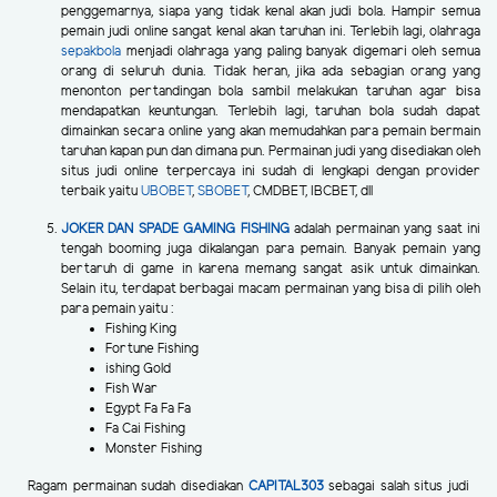
penggemarnya, siapa yang tidak kenal akan judi bola. Hampir semua
pemain judi online sangat kenal akan taruhan ini. Terlebih lagi, olahraga
sepakbola
menjadi olahraga yang paling banyak digemari oleh semua
orang di seluruh dunia. Tidak heran, jika ada sebagian orang yang
menonton pertandingan bola sambil melakukan taruhan agar bisa
mendapatkan keuntungan. Terlebih lagi, taruhan bola sudah dapat
dimainkan secara online yang akan memudahkan para pemain bermain
taruhan kapan pun dan dimana pun. Permainan judi yang disediakan oleh
situs judi online terpercaya ini sudah di lengkapi dengan provider
terbaik yaitu
UBOBET
,
SBOBET
, CMDBET, IBCBET, dll
JOKER DAN SPADE GAMING FISHING
adalah permainan yang saat ini
tengah booming juga dikalangan para pemain. Banyak pemain yang
bertaruh di game in karena memang sangat asik untuk dimainkan.
Selain itu, terdapat berbagai macam permainan yang bisa di pilih oleh
para pemain yaitu :
Fishing King
Fortune Fishing
ishing Gold
Fish War
Egypt Fa Fa Fa
Fa Cai Fishing
Monster Fishing
Ragam permainan sudah disediakan
CAPITAL303
sebagai salah situs judi